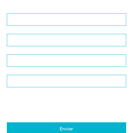
Nombre
*
Apellidos
*
Email
*
Teléfono
Mensaje
*
Enviar