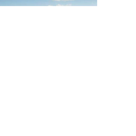
Serenidad y belleza
en La Palma
Calle La Montaña, 168.
CP. 38712. Breña Baja. La Palma. Canarias.
+34 609 611 464
Google reviews
CASAS
SERVICIOS