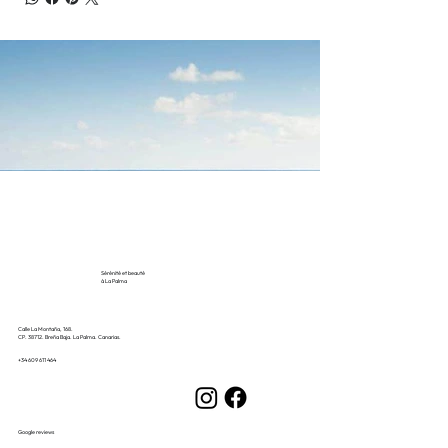
Sérénité et beauté
à La Palma
Calle La Montaña, 168.
CP. 38712. Breña Baja. La Palma. Canarias.
+34 609 611 464
Google reviews