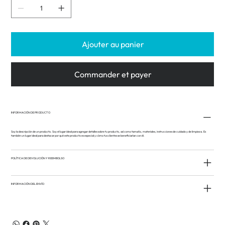
Ajouter au panier
Commander et payer
INFORMACIÓN DE PRODUCTO
Soy la descripción de un producto. Soy el lugar ideal para agregar detalles sobre tu producto, así como tamaño, materiales, instrucciones de cuidado y de limpieza. Es
también un lugar ideal para destacar por qué este producto es especial y cómo tus clientes se beneficiarían con él.
POLÍTICA DE DEVOLUCIÓN Y REEMBOLSO
INFORMACIÓN DEL ENVÍO