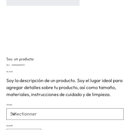
Soy un producto
SKU
SKU :
632835642834572
632835642834572
Prix
40,00 €
Soy la descripción de un producto. Soy el lugar ideal para
agregar detalles sobre tu producto, así como tamaño,
materiales, instrucciones de cuidado y de limpieza.
Tamaño
Quantité