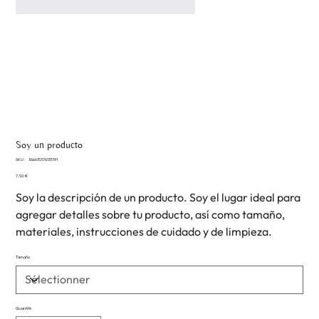
Soy un producto
SKU
SKU :
366615376135191
366615376135191
Prix
7,50 €
Soy la descripción de un producto. Soy el lugar ideal para
agregar detalles sobre tu producto, así como tamaño,
materiales, instrucciones de cuidado y de limpieza.
Tamaño
Quantité