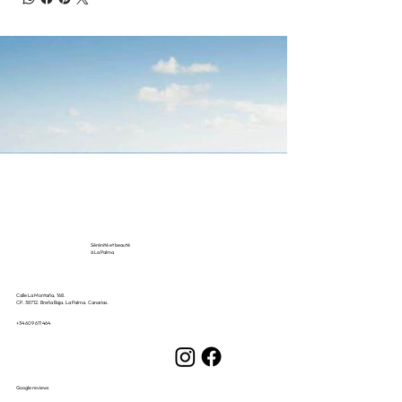
Sérénité et beauté
à La Palma
Calle La Montaña, 168.
CP. 38712. Breña Baja. La Palma. Canarias.
+34 609 611 464
Google reviews