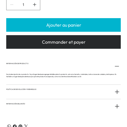
Ajouter au panier
Commander et payer
INFORMACIÓN DE PRODUCTO
Soy la descripción de un producto. Soy el lugar ideal para agregar detalles sobre tu producto, así como tamaño, materiales, instrucciones de cuidado y de limpieza. Es
también un lugar ideal para destacar por qué este producto es especial y cómo tus clientes se beneficiarían con él.
POLÍTICA DE DEVOLUCIÓN Y REEMBOLSO
INFORMACIÓN DEL ENVÍO