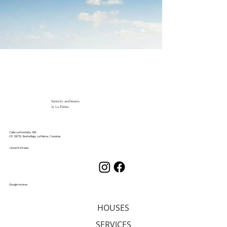
Serenity and beauty
in La Palma
Calle La Montaña, 168.
CP. 38712. Breña Baja. La Palma. Canarias.
+34 609 611 464
Google reviews
HOUSES
SERVICES