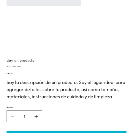
Soy un producto
SKU
SKU:
126351351935
126351351935
Price
€45.00
Soy la descripción de un producto. Soy el lugar ideal para
agregar detalles sobre tu producto, así como tamaño,
materiales, instrucciones de cuidado y de limpieza.
Quantity