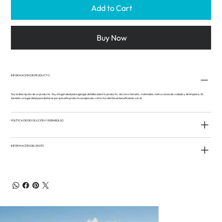
Add to Cart
Buy Now
INFORMACIÓN DE PRODUCTO
Soy la descripción de un producto. Soy el lugar ideal para agregar detalles sobre tu producto, así como tamaño, materiales, instrucciones de cuidado y de limpieza. Es
también un lugar ideal para destacar por qué este producto es especial y cómo tus clientes se beneficiarían con él.
POLÍTICA DE DEVOLUCIÓN Y REEMBOLSO
INFORMACIÓN DEL ENVÍO